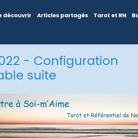
 découvrir
Articles partagés
Tarot et RN
B
2022 - Configuration
able suite