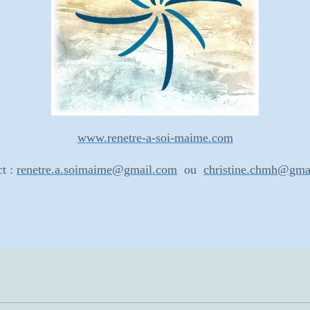
www.renetre-a-soi-maime.com
ct :
renetre.a.soimaim
e@gmail.com
ou
christine.chmh@gma