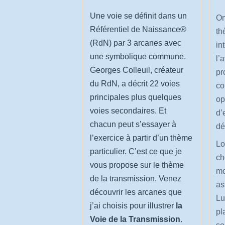
Une voie se définit dans un
On
Référentiel de Naissance®
th
(RdN) par 3 arcanes avec
in
une symbolique commune.
l’
Georges Colleuil, créateur
pr
du RdN, a décrit 22 voies
co
principales plus quelques
op
voies secondaires. Et
d’
chacun peut s’essayer à
dé
l’exercice à partir d’un thème
Lo
particulier. C’est ce que je
ch
vous propose sur le thème
mo
de la transmission. Venez
as
découvrir les arcanes que
Lu
j’ai choisis pour illustrer
la
pl
Voie de la Transmission
.