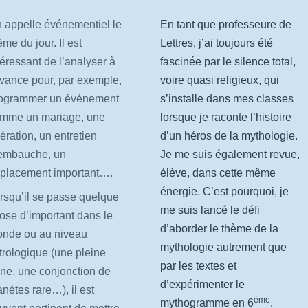
En tant que professeure de
 appelle événementiel le
Lettres, j’ai toujours été
ème du jour. Il est
fascinée par le silence total,
téressant de l’analyser à
voire quasi religieux, qui
avance pour, par exemple,
s’installe dans mes classes
ogrammer un événement
lorsque je raconte l’histoire
mme un mariage, une
d’un héros de la mythologie.
ération, un entretien
Je me suis également revue,
embauche, un
élève, dans cette même
placement important….
énergie. C’est pourquoi, je
rsqu’il se passe quelque
me suis lancé le défi
ose d’important dans le
d’aborder le thème de la
nde ou au niveau
mythologie autrement que
trologique (une pleine
par les textes et
ne, une conjonction de
d’expérimenter le
anètes rare…), il est
ème
mythogramme en 6
.