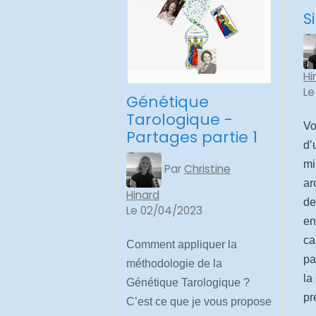
S
Hi
Le
Génétique
Tarologique -
Vo
Partages partie 1
d’
mi
Par
Christine
ar
Hinard
de
Le 02/04/2023
en
ca
Comment appliquer la
pa
méthodologie de la
la
Génétique Tarologique ?
pr
C’est ce que je vous propose