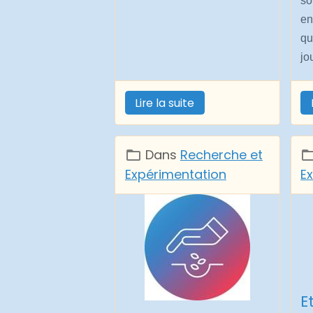
so
en
qu
jo
Lire la suite
Dans
Recherche et
Expérimentation
E
E