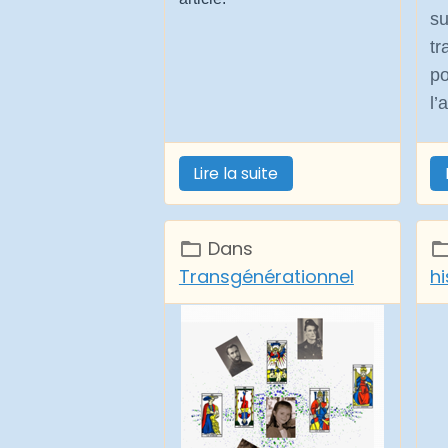
s
tr
p
l’
Lire la suite
Dans
Transgénérationnel
h