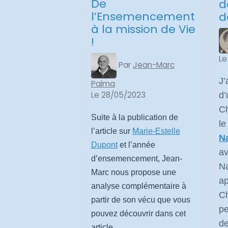
De
d
l’Ensemencement
d
à la mission de Vie
!
Le
Par
Jean-Marc
J
Palma
Le 28/05/2023
d
Ch
Suite à la publication de
l
l’article sur
Marie-Estelle
N
Dupont
et l’année
a
d’ensemencement, Jean-
N
Marc nous propose une
a
analyse complémentaire à
C
partir de son vécu que vous
pe
pouvez découvrir dans cet
d
article.