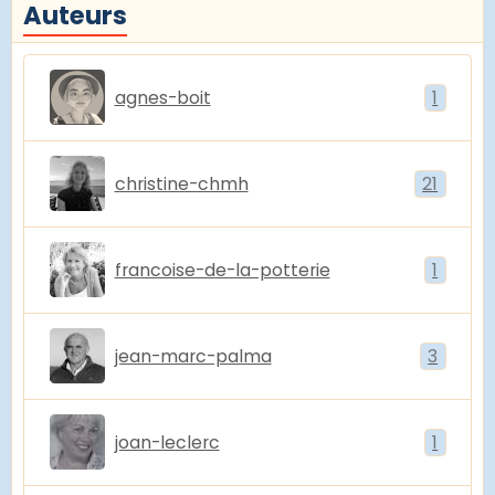
Auteurs
agnes-boit
1
christine-chmh
21
francoise-de-la-potterie
1
jean-marc-palma
3
joan-leclerc
1