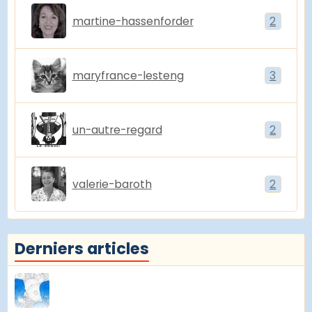
martine-hassenforder
2
maryfrance-lesteng
3
un-autre-regard
2
valerie-baroth
2
Derniers articles