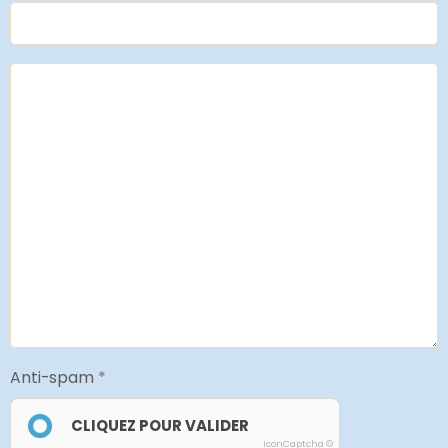
Anti-spam
CLIQUEZ POUR VALIDER
IconCaptcha ©