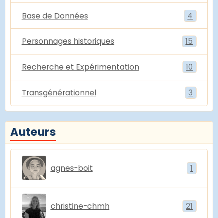
Base de Données
4
Personnages historiques
15
Recherche et Expérimentation
10
Transgénérationnel
3
Auteurs
agnes-boit
1
christine-chmh
21