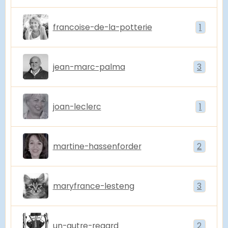
francoise-de-la-potterie
1
jean-marc-palma
3
joan-leclerc
1
martine-hassenforder
2
maryfrance-lesteng
3
un-autre-regard
2