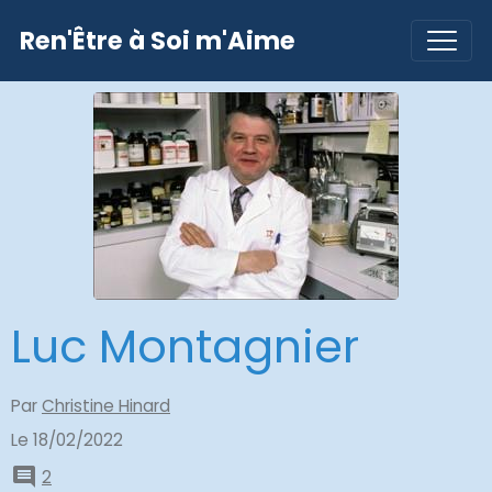
Ren'Être à Soi m'Aime
Luc Montagnier
Par
Christine Hinard
Le 18/02/2022
2