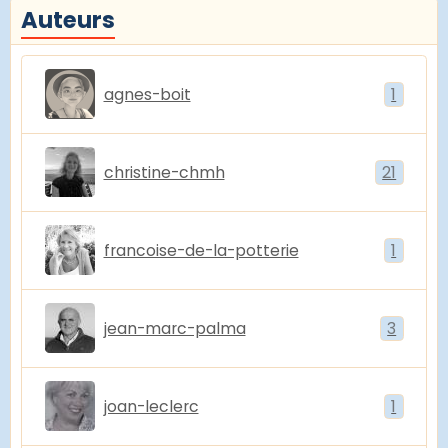
Auteurs
agnes-boit
1
christine-chmh
21
francoise-de-la-potterie
1
jean-marc-palma
3
joan-leclerc
1