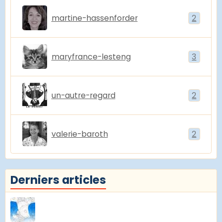
martine-hassenforder
2
maryfrance-lesteng
3
un-autre-regard
2
valerie-baroth
2
Derniers articles